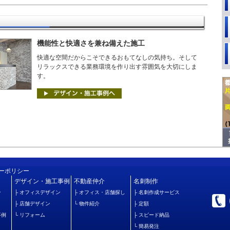
機能性と快適さを兼ね備えた施工
快適な空間だからこそできるおもてなしの気持ち。そして
リラックスできる業務環境を作り出す雰囲気を大切にしま
す。
ーポリシー
デザイン・施工事例
不動産仲介
名刺制作
ン
├
オフィスデザイン
├
オフィス・店舗探し
├
名刺作成サービス
├
店舗デザイン
└
物件紹介
├
定額
事例
└
リフォーム
├
スピード納品
└
簡易発注